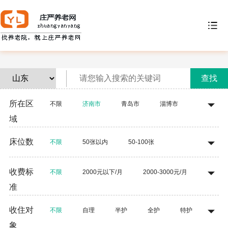
查找
所在区
不限
济南市
青岛市
淄博市
域
枣庄市
东营市
烟台市
潍坊市
床位数
不限
50张以内
50-100张
济宁市
泰安市
威海市
日照市
100-200张
200-300张
300-500张
收费标
莱芜市
临沂市
德州市
聊城市
不限
2000元以下/月
2000-3000元/月
准
500张以上
滨州市
菏泽市
3000-5000元/月
5000-8000元/月
收住对
不限
自理
半护
全护
特护
8000元以上/月
象