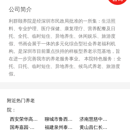
公司简介
利群颐养院是经深圳市民政局批准的一所集：生活照
料、专业护理、医疗保健、康复理疗、营养配餐及日
托、全托、临时短住、异地养生、休闲娱乐、旅游度
假、书画会展于一体的多元化综合型社会养老福利机
构。是深圳市目前重点扶持的样板型养老示范基地，旨
在进一步完善我市的养老服务事业。 本院特色服务：全
托、日托、临时短住、异地养生、候鸟式养老、旅游度
假。
附近热门养老
院：
西安荣华高新悦家养老服务有限公司
聊城市鲁西老年护养院
济南慧慈中医康养中心
国寿嘉园·成都乐境
福建泉州泰康之家鲤园
黄山昌仁长者颐养中心