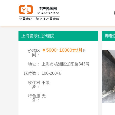
上海爱亲仁护理院
养老
￥5000~10000元/月
价格区
起
间：
地址：
上海市杨浦区辽阳路343号
床位数：
100-200张
收住对
不限
象：
特色服
无
务：