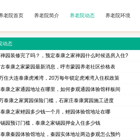
养老院首页
养老院简介
养老院动态
养老院环境
院动态
山禅园装修完了吗？，预定泰康之家禅园什么时候选房入住?
蒙古泰康之家蒙园最新消息，呼市蒙园养老社区价格表
0万住大连泰康虎滩湾，20万每年锁定虎滩湾入住权政策
通泰康之家通园地址在哪里，如何参观通园体验馆样板间
0万泰康之家冀园保险门槛，石家庄泰康冀园施工进度
州泰康之家鲤园多少钱一个月，鲤园体验馆地址在哪
锡锡园预订门槛，泰康之家锡园押金入住多少钱
安泰康秦园体验馆地址，秦园实体地址两边参观怎么预约