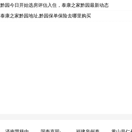
阳黔园今日开始选房评估入住，泰康之家黔园最新动态
泰康之家黔园地址,黔园保单保险去哪里购买
济南慧慈中医康养中心
国寿嘉园·成都乐境
福建泉州泰康之家鲤园