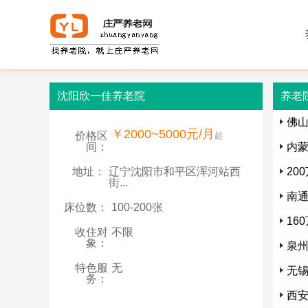
沈阳欣一佳养老院
养老
佛
￥2000~5000元/月
价格区
起
间：
内
地址：
辽宁沈阳市和平区浑河站西
20
街...
南
床位数：
100-200张
16
收住对
不限
象：
泉
特色服
无
无
务：
西