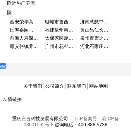
附近热门养老
院：
西安荣华高新悦家养老服务有限公司
聊城市鲁西老年护养院
济南慧慈中医康养中心
国寿嘉园·成都乐境
福建泉州泰康之家鲤园
黄山昌仁长者颐养中心
前海人寿深圳幸福之家
太保家园厦门国际颐养社区
泉州泰康之家鲤园
顺义张镇养老照料中心
广州市花都区花山镇敬老院
河北石家庄泰康之家冀园
关于我们
公司简介
联系我们
网站地图
友情链接：
重庆庄言科技发展有限公司
ICP备案号：渝ICP备
08001062号-8
咨询电话：400-886-5736