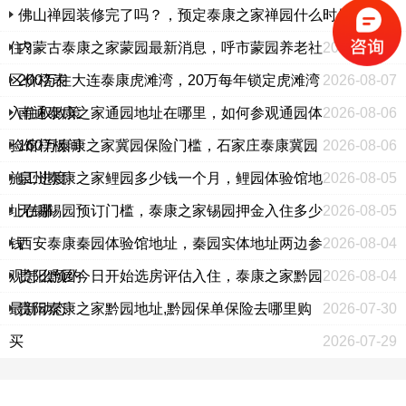
佛山禅园装修完了吗？，预定泰康之家禅园什么时候选房入
住?
内蒙古泰康之家蒙园最新消息，呼市蒙园养老社
2026-08-07
区价格表
200万住大连泰康虎滩湾，20万每年锁定虎滩湾
2026-08-07
入住权政策
南通泰康之家通园地址在哪里，如何参观通园体
2026-08-06
验馆样板间
160万泰康之家冀园保险门槛，石家庄泰康冀园
2026-08-06
施工进度
泉州泰康之家鲤园多少钱一个月，鲤园体验馆地
2026-08-05
址在哪
无锡锡园预订门槛，泰康之家锡园押金入住多少
2026-08-05
钱
西安泰康秦园体验馆地址，秦园实体地址两边参
2026-08-04
观怎么预约
贵阳黔园今日开始选房评估入住，泰康之家黔园
2026-08-04
最新动态
贵阳泰康之家黔园地址,黔园保单保险去哪里购
2026-07-30
买
2026-07-29